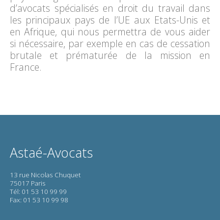
d’avocats spécialisés en droit du travail dans
les principaux pays de l’UE aux Etats-Unis et
en Afrique, qui nous permettra de vous aider
si nécessaire, par exemple en cas de cessation
brutale et prématurée de la mission en
France.
Astaé-Avocats
13 rue Nicolas Chuquet
75017 Paris
Tél: 01 53 10 99 99
Fax: 01 53 10 99 98