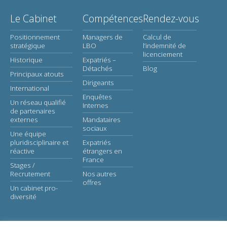
Le Cabinet
Compétences
Rendez-vous
Positionnement
Managers de
Calcul de
stratégique
LBO
l’indemnité de
licenciement
Historique
Expatriés –
Détachés
Blog
Principaux atouts
Dirigeants
International
Enquêtes
Un réseau qualifié
Internes
de partenaires
externes
Mandataires
sociaux
Une équipe
pluridisciplinaire et
Expatriés
réactive
étrangers en
France
Stages /
Recrutement
Nos autres
offres
Un cabinet pro-
diversité