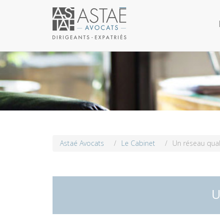
Astaé Avocats
/
Le Cabinet
/
Un réseau qual
U