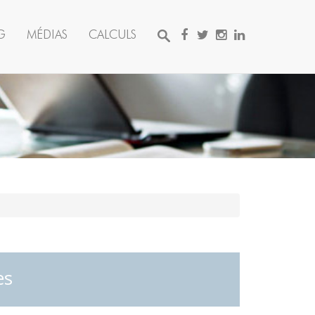
G
MÉDIAS
CALCULS
es