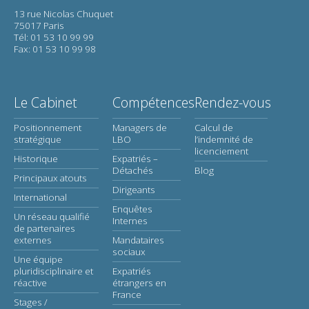
13 rue Nicolas Chuquet
75017 Paris
Tél: 01 53 10 99 99
Fax: 01 53 10 99 98
Le Cabinet
Compétences
Rendez-vous
Positionnement
Managers de
Calcul de
stratégique
LBO
l’indemnité de
licenciement
Historique
Expatriés –
Détachés
Blog
Principaux atouts
Dirigeants
International
Enquêtes
Un réseau qualifié
Internes
de partenaires
externes
Mandataires
sociaux
Une équipe
pluridisciplinaire et
Expatriés
réactive
étrangers en
France
Stages /