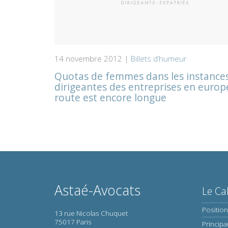
14 novembre 2012 |
Billets d’humeur
Quotas de femmes dans les instance
dirigeantes des entreprises en europe
route est encore longue
Astaé-Avocats
Le Ca
Positio
13 rue Nicolas Chuquet
75017 Paris
Principa