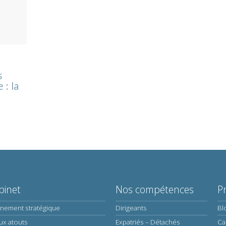
s
 : la
binet
Nos compétences
P
nnement stratégique
Dirigeants
Bl
ux atouts
Expatriés – Détachés
Ca