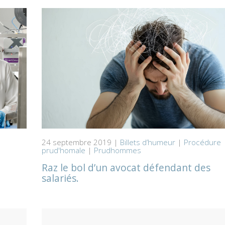
24 septembre 2019 |
Billets d’humeur
|
Procédure
prud'homale
|
Prudhommes
Raz le bol d’un avocat défendant des
salariés.