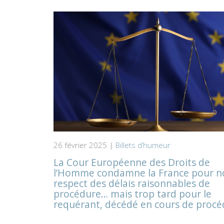
26 février 2025 |
Billets d’humeur
La Cour Européenne des Droits de
l’Homme condamne la France pour n
respect des délais raisonnables de
procédure… mais trop tard pour le
requérant, décédé en cours de procé