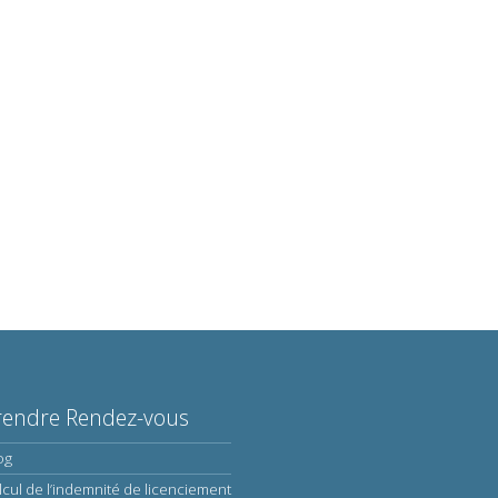
rendre Rendez-vous
og
lcul de l’indemnité de licenciement