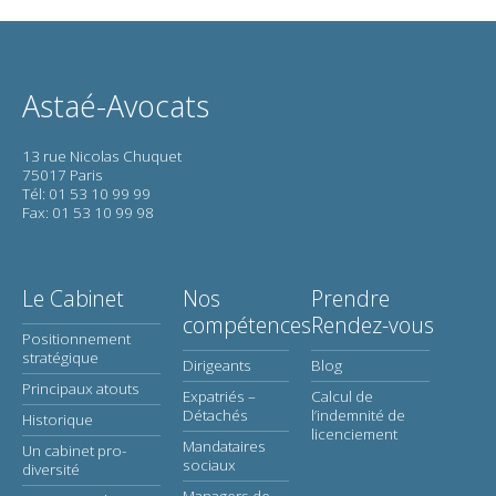
Astaé-Avocats
13 rue Nicolas Chuquet
75017 Paris
Tél: 01 53 10 99 99
Fax: 01 53 10 99 98
Le Cabinet
Nos
Prendre
compétences
Rendez-vous
Positionnement
stratégique
Dirigeants
Blog
Principaux atouts
Expatriés –
Calcul de
Détachés
l’indemnité de
Historique
licenciement
Mandataires
Un cabinet pro-
sociaux
diversité
Managers de