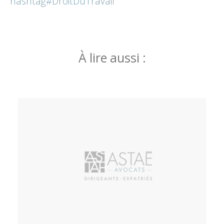
hashtag
#
DroitDuTravail
À lire aussi :