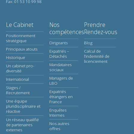
Fax: 01 53 10 99 98
Le Cabinet
Nos
Prendre
compétences
Rendez-vous
Positionnement
stratégique
Dirigeants
Blog
Principaux atouts
Expatriés –
Calcul de
Détachés
l’indemnité de
Historique
licenciement
Mandataires
Un cabinet pro-
sociaux
diversité
Managers de
International
LBO
Stages /
Expatriés
Recrutement
étrangers en
Une équipe
France
pluridisciplinaire et
Enquêtes
réactive
Internes
Un réseau qualifié
Nos autres
de partenaires
offres
externes