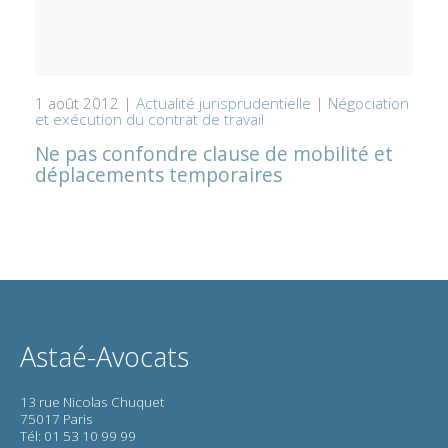
1 août 2012 |
Actualité jurisprudentielle
|
Négociation
et exécution du contrat de travail
Ne pas confondre clause de mobilité et
déplacements temporaires
Astaé-Avocats
13 rue Nicolas Chuquet
75017 Paris
Tél: 01 53 10 99 99