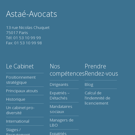
Astaé-Avocats
13 rue Nicolas Chuquet
75017 Paris
Tél: 01 53 10 99 99
Fax: 01 53 10 99 98
Le Cabinet
Nos
Prendre
compétences
Rendez-vous
Positionnement
stratégique
Dirigeants
Blog
Principaux atouts
Expatriés –
Calcul de
Détachés
l’indemnité de
Historique
licenciement
Mandataires
Un cabinet pro-
sociaux
diversité
Managers de
International
LBO
Stages /
Expatriés
Recrutement