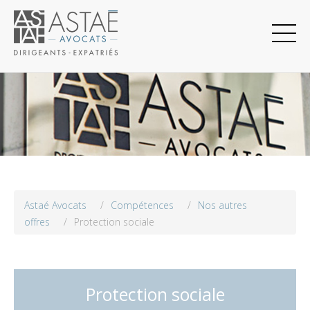
Astaé Avocats
/
Compétences
/
Nos autres
offres
/
Protection sociale
Protection sociale