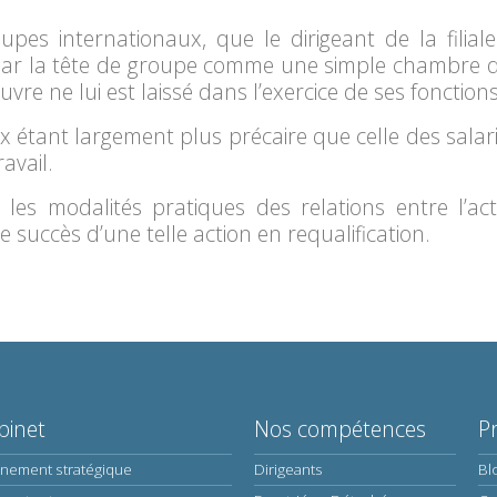
upes internationaux, que le dirigeant de la filiale
ré par la tête de groupe comme une simple chambre d
e ne lui est laissé dans l’exercice de ses fonctions
 étant largement plus précaire que celle des salariés
avail.
 les modalités pratiques des relations entre l’act
 succès d’une telle action en requalification.
binet
Nos compétences
P
nnement stratégique
Dirigeants
Bl