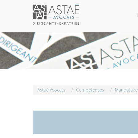
Astaé Avocats
/
Compétences
/
Mandataire