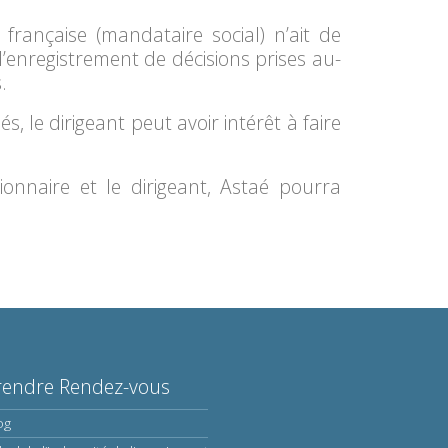
 française (mandataire social) n’ait de
’enregistrement de décisions prises au-
.
, le dirigeant peut avoir intérêt à faire
ionnaire et le dirigeant, Astaé pourra
rendre Rendez-vous
og