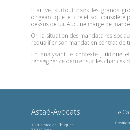
Il arrive, surtout dans les grands gro
dirigeant que le titre et soit considé
dessus de lui. Aucune marge de manœuvr
Or, la situation des mandataires sociaux
requalifier son mandat en contrat de tr
En analysant le contexte juridique et
renseigner ce dernier sur les chances de
Astaé-Avocats
Le Ca
Positio
13 rue Nicolas Chuquet
75017 Paris