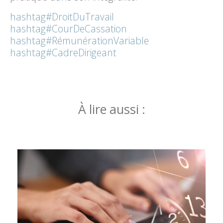
hashtag
#
DroitDuTravail
hashtag
#
CourDeCassation
hashtag
#
RémunérationVariable
hashtag
#
CadreDirigeant
À lire aussi :