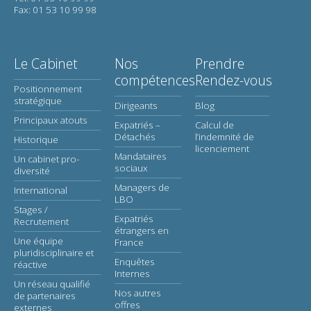
Fax: 01 53 10 99 98
Le Cabinet
Nos
Prendre
compétences
Rendez-vous
Positionnement
stratégique
Dirigeants
Blog
Principaux atouts
Expatriés –
Calcul de
Détachés
l’indemnité de
Historique
licenciement
Mandataires
Un cabinet pro-
sociaux
diversité
Managers de
International
LBO
Stages /
Expatriés
Recrutement
étrangers en
Une équipe
France
pluridisciplinaire et
Enquêtes
réactive
Internes
Un réseau qualifié
Nos autres
de partenaires
offres
externes